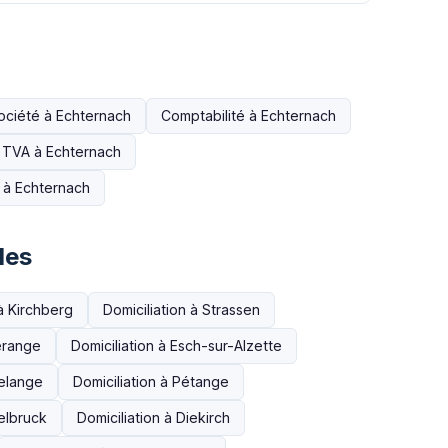
ociété à Echternach
Comptabilité à Echternach
n TVA à Echternach
e à Echternach
les
 à Kirchberg
Domiciliation à Strassen
erange
Domiciliation à Esch-sur-Alzette
delange
Domiciliation à Pétange
telbruck
Domiciliation à Diekirch