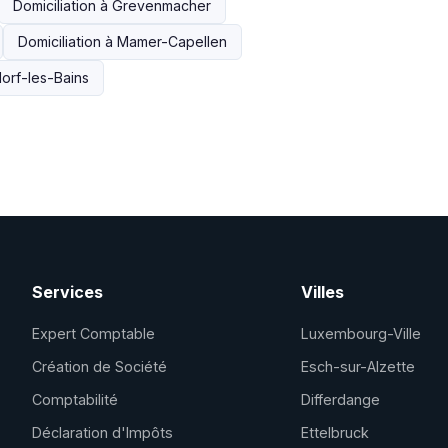
Domiciliation à Grevenmacher
Domiciliation à Mamer-Capellen
dorf-les-Bains
Services
Villes
Expert Comptable
Luxembourg-Ville
Création de Société
Esch-sur-Alzette
Comptabilité
Differdange
Déclaration d'Impôts
Ettelbruck